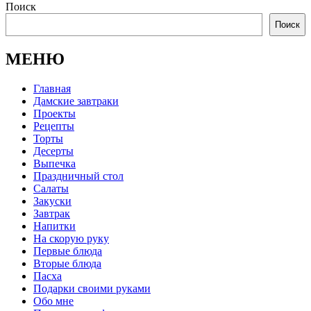
Поиск
Поиск
МЕНЮ
Главная
Дамские завтраки
Проекты
Рецепты
Торты
Десерты
Выпечка
Праздничный стол
Салаты
Закуски
Завтрак
Напитки
На скорую руку
Первые блюда
Вторые блюда
Пасха
Подарки своими руками
Обо мне