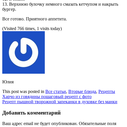
13. Верхнюю булочку немного смазать кетчупом и накрыть
бургер.
Все готово. Приятного аппетита.
(Visited 766 times, 1 visits today)
Юлия
This post was posted in
Все статьи
,
Вторые блюда
,
Рецепты
Навигация
Харчо из говядины пошаговый рецепт с фото
Рецепт пышной творожной запеканки в духовке без манки
по
записям
Добавить комментарий
Ваш адрес email не будет опубликован.
Обязательные поля