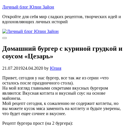
Skip
Личный блог Юлии Зайон
to
Откройте для себя мир сладких рецептов, творческих идей и
content
вдохновляющих личных историй
Домашний бургер с куриной грудкой и
соусом «Цезарь»
21.07.2019
24.04.2020
by
Юлия
Привет, сегодня у нас бургер, все так же из серии «что
осталось после праздничного стола).
На мой взгляд главными секретами вкусных бургером
являются: Вкусная котлета и вкусный соус на основе
майонеза.
Мой рецепт сегодня, к сожалению не содержит котлеты, но
вы можете кусок мяса заменить на котлету и будьте уверены,
что будет ещее сочнее и вкуснее.
Рецепт бургера прост (на 2 бургера):