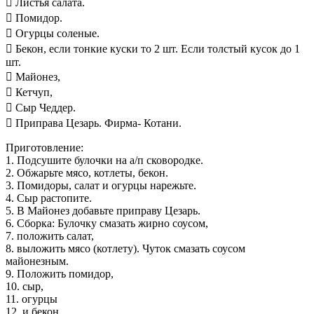
 Листья салата.
 Помидор.
 Огурцы соленые.
 Бекон, если тонкие куски то 2 шт. Если толстый кусок до 1
шт.
 Майонез,
 Кетчуп,
 Сыр Чеддер.
 Приправа Цезарь. Фирма- Котани.
Приготовление:
1. Подсушите булочки на а/п сковородке.
2. Обжарьте мясо, котлеты, бекон.
3. Помидоры, салат и огурцы нарежьте.
4. Сыр растопите.
5. В Майонез добавьте приправу Цезарь.
6. Сборка: Булочку смазать жирно соусом,
7. положить салат,
8. выложить мясо (котлету). Чуток смазать соусом
майонезным.
9. Положить помидор,
10. сыр,
11. огурцы
12. и бекон.