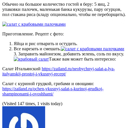
Обычно на большое количество гостей я беру: 5 яиц, 2
упаковки палочек, маленькая банка кукурузы, пару огурцов,
пол стакана риса (кладу опционально, чтобы не переборщить).
Приготовление. Рецепт с фото:
Яйца и рис отварить и остудить.
Все нарезать и смешать.
3. Заправить майонезом, добавить зелень, соль по вкусу.
Также вам может быть интересно:
Салат Итальянский
https://zailand.ru/neobychnyj-salat-a-lya-
italyanskij-prostoj-i-vkusnyj-recept/
Салат с куриной грудкой, грибами и овощами:
https://zailand.ru/ochen-vkusnyj-salat-s-kurinoj-grudkoj-
shampinonami-i-ovoshhami/
(Visited 147 times, 1 visits today)